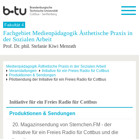
Startseite
Fakultät 4
Schließen
Fachgebiet Medienpädagogik Ästhetische Praxis in
der Sozialen Arbeit
Universität
Forschung
Studium
International
Weiterbildung
Transfer
Unileben
Prof. Dr. phil. Stefanie Kiwi Menrath
Die BTU
Aktuelle
Studienangebot
Internationales
Weiterbildungsangebote
Akademische
Unsere
Forschung
Profil
Fachkräfte
Werte
Struktur
Vor dem
Wissenschaftliche
Forschungsprofil
Studium
Aus dem
Weiterbildung
Wirtschafts-
Familie &
Medienpädagogik Ästhetische Praxis in der Sozialen Arbeit
Karriere
Veranstaltungen
Initiative für ein Freies Radio für Cottbus
Ausland
und
Dual
&
Förderung
Im
Kontakt
Produktionen & Sendungen
an die
Forschungskooperati
Career
Pilotsendung der Initiative für ein Freies Radio für Cottbus
Engagement
Studium
BTU
Wissenschaftlicher
Gründen
Sport &
Partnerschaften
Nachwuchs
Nach
Mit der
an der
Gesundhei
&
dem
BTU ins
BTU
Strukturwandel
Studium
BTU &
Initiative für ein Freies Radio für Cottbus
Ausland
Innovative
Region
Für
Transferprojekte
erleben
Produktionen & Sendungen
internationale
Lernen
20. Magazinsendung von Sternchen.FM - der
Studierende
Sie uns
Initiative für ein Freies Radio für Cottbus und die
Kontakt
kennen