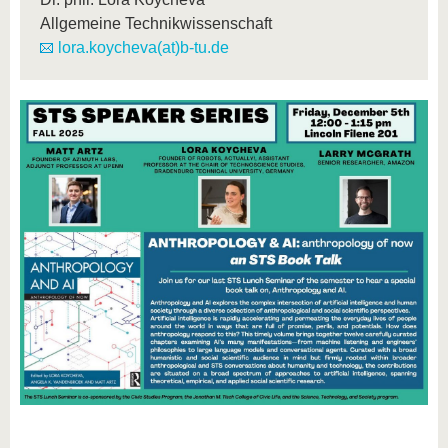
Allgemeine Technikwissenschaft
lora.koycheva(at)b-tu.de