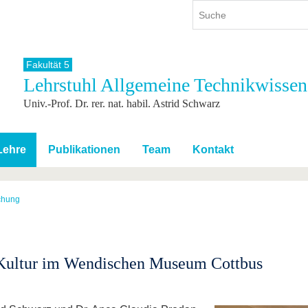
Fakultät 5
Lehrstuhl Allgemeine Technikwissen
ium
International
Weiterbildung
Univ.-Prof. Dr. rer. nat. habil. Astrid Schwarz
ienangebot
Internationales Profil
Weiterbildungsangebot
dem Studium
Aus dem Ausland an die BTU
Wissenschaftliche
Weiterbildung
tudium
Mit der BTU ins Ausland
Lehre
Publikationen
Team
Kontakt
Kontakt
 dem Studium
Für internationale
Studierende
Kontakt
chung
 Kultur im Wendischen Museum Cottbus