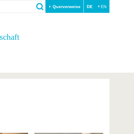
Querverweise
DE
EN
Schließen
schaft
Transfer
Unileben
e
Akademische Fachkräfte
Unsere Werte
Wirtschafts- und
Familie & Dual Career
Forschungskooperationen
Sport & Gesundheit
Gründen an der BTU
BTU & Region erleben
Innovative Transferprojekte
Lernen Sie uns kennen