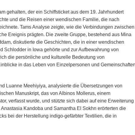
am gehalten, der ein Schiffsticket aus dem 19. Jahrhundert
chte und die Reisen einer wendischen Familie, die nach
ichnete. Tams Analyse zeigte, wie die Verbindungen zwischen
he Ereignis prägten. Die zweite Gruppe, bestehend aus Mina
m, diskutierte die Geschichten, die in einer wendischen
ied Schlodder in Iowa gehörte und zur Aufbewahrung von
trich die persönliche und kulturelle Bedeutung von
Einblicke in das Leben von Einzelpersonen und Gemeinschafte
 und Luanne Meehiyiya, analysierte die Übersetzungen von
schen Manuskript, das von Albinos Mollerus, einem
, verfasst wurde, und stützte sich dabei auf eine Erweiterung
. Anastasia Kandoba und Samantha El Sokhn erörterten die
s bei der Herstellung indigo-gefärbter Textilien, die in