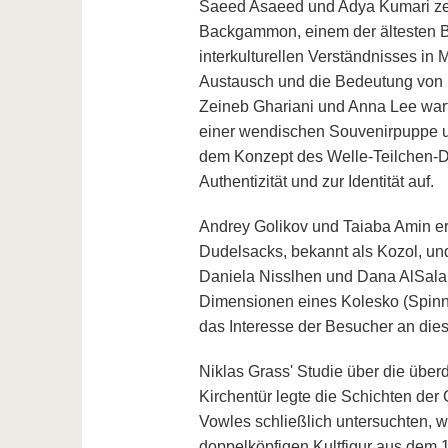
Saeed Asaeed und Adya Kumari zeig
Backgammon, einem der ältesten Br
interkulturellen Verständnisses in 
Austausch und die Bedeutung von ma
Zeineb Ghariani und Anna Lee warf
einer wendischen Souvenirpuppe und
dem Konzept des Welle-Teilchen-Du
Authentizität und zur Identität auf.
Andrey Golikov und Taiaba Amin er
Dudelsacks, bekannt als Kozol, und
Daniela Nisslhen und Dana AlSalam
Dimensionen eines Kolesko (Spinnr
das Interesse der Besucher an die
Niklas Grass' Studie über die übe
Kirchentür legte die Schichten der
Vowles schließlich untersuchten, w
doppelköpfigen Kultfigur aus dem 1