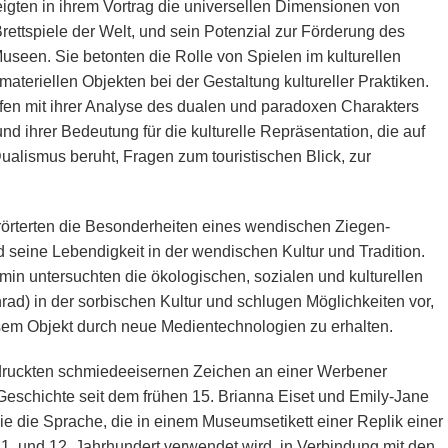
ten in ihrem Vortrag die universellen Dimensionen von
ettspiele der Welt, und sein Potenzial zur Förderung des
Museen. Sie betonten die Rolle von Spielen im kulturellen
teriellen Objekten bei der Gestaltung kultureller Praktiken.
en mit ihrer Analyse des dualen und paradoxen Charakters
 ihrer Bedeutung für die kulturelle Repräsentation, die auf
alismus beruht, Fragen zum touristischen Blick, zur
örterten die Besonderheiten eines wendischen Ziegen-
 seine Lebendigkeit in der wendischen Kultur und Tradition.
in untersuchten die ökologischen, sozialen und kulturellen
ad) in der sorbischen Kultur und schlugen Möglichkeiten vor,
sem Objekt durch neue Medientechnologien zu erhalten.
rdruckten schmiedeeisernen Zeichen an einer Werbener
 Geschichte seit dem frühen 15. Brianna Eiset und Emily-Jane
ie die Sprache, die in einem Museumsetikett einer Replik einer
1. und 12. Jahrhundert verwendet wird, in Verbindung mit den