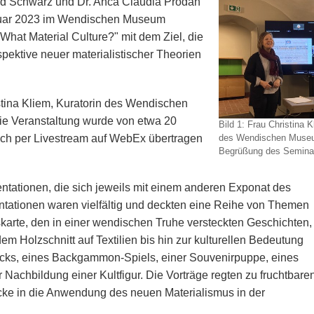
trid Schwarz und Dr. Anca Claudia Prodan
bruar 2023 im Wendischen Museum
What Material Culture?" mit dem Ziel, die
ektive neuer materialistischer Theorien
tina Kliem, Kuratorin des Wendischen
Die Veranstaltung wurde von etwa 20
Bild 1: Frau Christina K
ch per Livestream auf WebEx übertragen
des Wendischen Museu
Begrüßung des Semina
tationen, die sich jeweils mit einem anderen Exponat des
tationen waren vielfältig und deckten eine Reihe von Themen
fskarte, den in einer wendischen Truhe versteckten Geschichten,
m Holzschnitt auf Textilien bis hin zur kulturellen Bedeutung
ks, eines Backgammon-Spiels, einer Souvenirpuppe, eines
 Nachbildung einer Kultfigur. Die Vorträge regten zu fruchtbare
ke in die Anwendung des neuen Materialismus in der