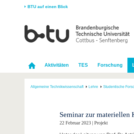
BTU auf einen Blick
Startseite
Universität
Forschung
Stud
Die BTU
Aktuelle Forschung
Stud
Struktur
Forschungsprofil
Vor 
Karriere & Engagement
Förderung
Im S
Aktivitäten
TES
Forschung
Partnerschaften &
Wissenschaftlicher
Nach
Strukturwandel
Nachwuchs
Allgemeine Technikwissenschaft
Lehre
Studentische Fors
Seminar zur materiellen
22 Februar 2023 | Projekt