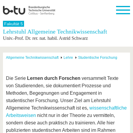
Startseite
Fakultät 5
Schließen
Lehrstuhl Allgemeine Technikwissenschaft
Univ.-Prof. Dr. rer. nat. habil. Astrid Schwarz
Universität
Forschung
Studium
International
Weiterbildung
Transfer
Unileben
Die BTU
Aktuelle
Studienangebot
Internationales
Weiterbildungsangebote
Akademische
Unsere
Forschung
Profil
Fachkräfte
Werte
Struktur
Vor dem
Wissenschaftliche
Allgemeine Technikwissenschaft
Lehre
Studentische Forschung
Forschungsprofil
Studium
Aus dem
Weiterbildung
Wirtschafts-
Familie &
Karriere
Ausland
und
Dual
&
Förderung
Im
Kontakt
an die
Forschungskooperati
Career
Engagement
Studium
Die Serie
Lernen durch Forschen
versammelt Texte
BTU
Wissenschaftlicher
Gründen
Sport &
von Studierenden, sie dokumentiert Prozesse und
Partnerschaften
Nachwuchs
Nach
Mit der
an der
Gesundhei
&
dem
Methoden, Begegnungen und Engagement in
BTU ins
BTU
Strukturwandel
Studium
BTU &
Ausland
studentischer Forschung. Unser Ziel am Lehrstuhl
Innovative
Region
Allgemeine Technikwissenschaft ist es,
wissenschaftliche
Für
Transferprojekte
erleben
internationale
Arbeitsweisen
nicht nur in der Theorie zu vermitteln,
Lernen
Studierende
Sie uns
sondern diese auch praktisch zu trainieren. Alle hier
Kontakt
kennen
publizierten studentischen Arbeiten sind im Rahmen