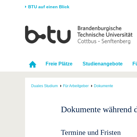
BTU auf einen Blick
Startseite
Universität
Forschung
Stud
Die BTU
Aktuelle Forschung
Stud
Struktur
Forschungsprofil
Vor 
Freie Plätze
Studienangebote
F
Karriere & Engagement
Förderung
Im S
Partnerschaften &
Wissenschaftlicher
Nach
Strukturwandel
Nachwuchs
Duales Studium
Für Arbeitgeber
Dokumente
Dokumente während de
Termine und Fristen