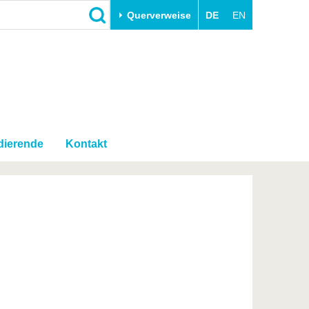
Querverweise
DE
EN
Schließen
Transfer
Unileben
e
Akademische Fachkräfte
Unsere Werte
Wirtschafts- und
Familie & Dual Career
Forschungskooperationen
dierende
Kontakt
Sport & Gesundheit
Gründen an der BTU
BTU & Region erleben
Innovative Transferprojekte
Lernen Sie uns kennen