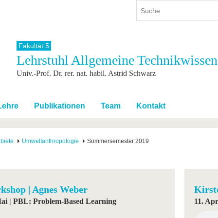
Fakultät 5
Lehrstuhl Allgemeine Technikwissen
ium
International
Weiterbildung
Univ.-Prof. Dr. rer. nat. habil. Astrid Schwarz
ienangebot
Internationales Profil
Weiterbildungsangebot
dem Studium
Aus dem Ausland an die BTU
Wissenschaftliche
Weiterbildung
tudium
Mit der BTU ins Ausland
Lehre
Publikationen
Team
Kontakt
Kontakt
 dem Studium
Für internationale
Studierende
Kontakt
biete
Umweltanthropologie
Sommersemester 2019
kshop | Agnes Weber
Kirst
Mai | PBL: Problem-Based Learning
11. Apr