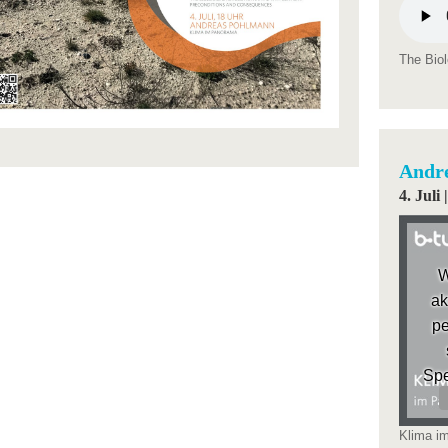
The Biol
Andr
4. Jul
W
ak
pe
Spe
Klima i