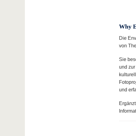
Why E
Die Env
von Th
Sie bes
und zur
kulture
Fotopro
und erf
Ergänzt
Informa