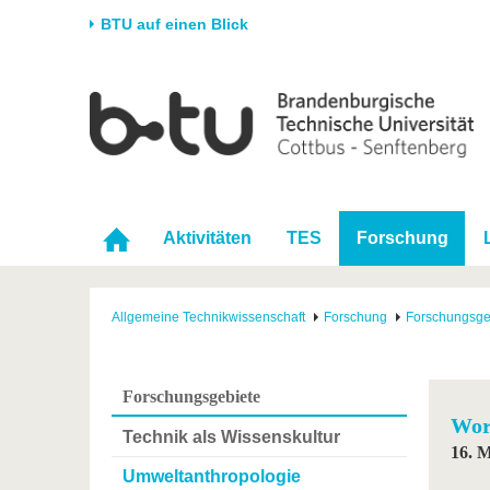
BTU auf einen Blick
Startseite
Universität
Forschung
Stud
Die BTU
Aktuelle Forschung
Stud
Struktur
Forschungsprofil
Vor 
Karriere & Engagement
Förderung
Im S
Aktivitäten
TES
Forschung
Partnerschaften &
Wissenschaftlicher
Nach
Strukturwandel
Nachwuchs
Allgemeine Technikwissenschaft
Forschung
Forschungsge
Forschungsgebiete
Wor
Technik als Wissenskultur
16. 
Umweltanthropologie