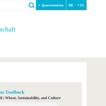
Querverweise
DE
EN
Schließen
schaft
Transfer
Unileben
e
Akademische Fachkräfte
Unsere Werte
Wirtschafts- und
Familie & Dual Career
Forschungskooperationen
Sport & Gesundheit
Gründen an der BTU
BTU & Region erleben
Innovative Transferprojekte
Lernen Sie uns kennen
en Twelbeck
il | Wheat, Sustainability, and Culture