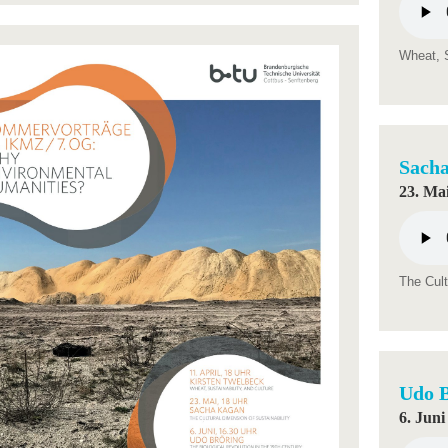
Wheat, S
Sach
23. Mai
The Cult
Udo 
6. Juni