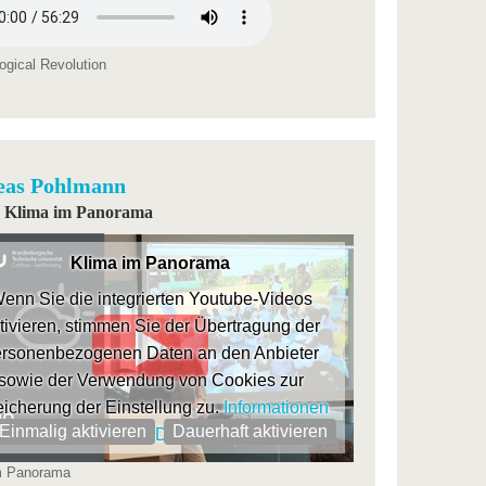
ogical Revolution
eas Pohlmann
i | Klima im Panorama
Klima im Panorama
enn Sie die integrierten Youtube-Videos
tivieren, stimmen Sie der Übertragung der
rsonenbezogenen Daten an den Anbieter
sowie der Verwendung von Cookies zur
icherung der Einstellung zu.
Informationen
Einmalig aktivieren
Dauerhaft aktivieren
der BTU zum Datenschutz
m Panorama