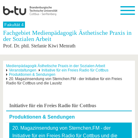
Startseite
Fakultät 4
Schließen
Fachgebiet Medienpädagogik Ästhetische Praxis in
der Sozialen Arbeit
Universität
Forschung
Studium
International
Weiterbildung
Transfer
Unileben
Prof. Dr. phil. Stefanie Kiwi Menrath
Die BTU
Aktuelle
Studienangebot
Internationales
Weiterbildungsangebote
Akademische
Unsere
Forschung
Profil
Fachkräfte
Werte
Struktur
Vor dem
Wissenschaftliche
Forschungsprofil
Studium
Aus dem
Weiterbildung
Wirtschafts-
Familie &
Medienpädagogik Ästhetische Praxis in der Sozialen Arbeit
Karriere
Veranstaltungen
Initiative für ein Freies Radio für Cottbus
Ausland
und
Dual
&
Förderung
Im
Kontakt
Produktionen & Sendungen
an die
Forschungskooperati
Career
20. Magazinsendung von Sternchen.FM - der Initiative für ein Freies
Engagement
Studium
BTU
Wissenschaftlicher
Radio für Cottbus und die Lausitz
Gründen
Sport &
Partnerschaften
Nachwuchs
Nach
Mit der
an der
Gesundhei
&
dem
BTU ins
BTU
Strukturwandel
Studium
BTU &
Ausland
Initiative für ein Freies Radio für Cottbus
Innovative
Region
Für
Transferprojekte
erleben
Produktionen & Sendungen
internationale
Lernen
Studierende
Sie uns
20. Magazinsendung von Sternchen.FM - der
Kontakt
kennen
Initiative für ein Freies Radio für Cottbus und die