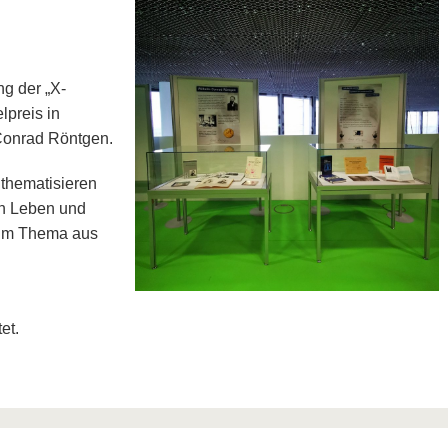
g der „X-
lpreis in
Conrad Röntgen.
 thematisieren
ein Leben und
zum Thema aus
et.