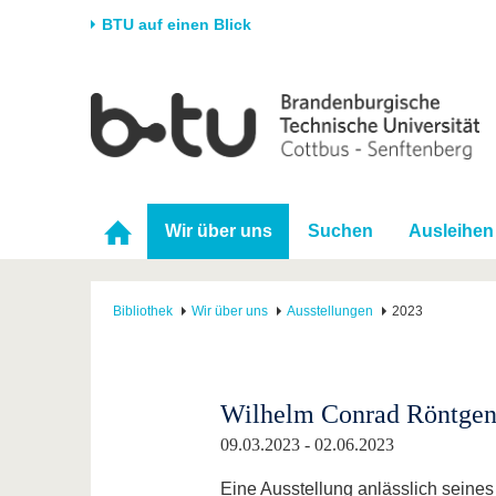
BTU auf einen Blick
Startseite
Universität
Forschung
Stud
Die BTU
Aktuelle Forschung
Stud
Struktur
Forschungsprofil
Vor 
Wir über uns
Suchen
Ausleihen
Karriere & Engagement
Förderung
Im S
Partnerschaften &
Wissenschaftlicher
Nach
Strukturwandel
Nachwuchs
Bibliothek
Wir über uns
Ausstellungen
2023
Wilhelm Conrad Röntge
09.03.2023 - 02.06.2023
Eine Ausstellung anlässlich seines