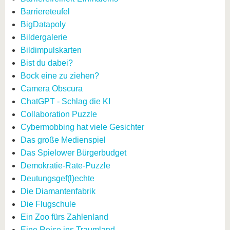
Barriereteufel
BigDatapoly
Bildergalerie
Bildimpulskarten
Bist du dabei?
Bock eine zu ziehen?
Camera Obscura
ChatGPT - Schlag die KI
Collaboration Puzzle
Cybermobbing hat viele Gesichter
Das große Medienspiel
Das Spielower Bürgerbudget
Demokratie-Rate-Puzzle
Deutungsgef(l)echte
Die Diamantenfabrik
Die Flugschule
Ein Zoo fürs Zahlenland
Eine Reise ins Traumland