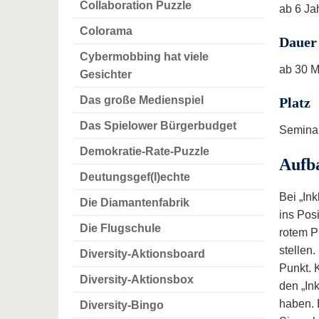
Collaboration Puzzle
ab 6 Ja
Colorama
Dauer
Cybermobbing hat viele
ab 30 
Gesichter
Das große Medienspiel
Platz
Das Spielower Bürgerbudget
Seminar
Demokratie-Rate-Puzzle
Aufb
Deutungsgef(l)echte
Bei „In
Die Diamantenfabrik
ins Pos
Die Flugschule
rotem P
stellen
Diversity-Aktionsboard
Punkt. 
Diversity-Aktionsbox
den „In
haben. 
Diversity-Bingo