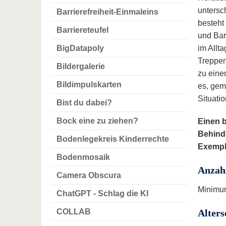
untersc
Barrierefreiheit-Einmaleins
besteht
Barriereteufel
und Bar
BigDatapoly
im Allt
Treppen 
Bildergalerie
zu eine
Bildimpulskarten
es, gem
Situatio
Bist du dabei?
Bock eine zu ziehen?
Einen 
Behinde
Bodenlegekreis Kinderrechte
Exempla
Bodenmosaik
Anzah
Camera Obscura
Minimum
ChatGPT - Schlag die KI
COLLAB
Alter