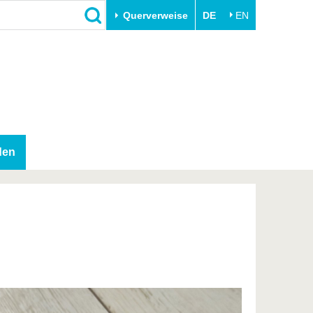
Querverweise
DE
EN
Schließen
Transfer
Unileben
e
Akademische Fachkräfte
Unsere Werte
Wirtschafts- und
Familie & Dual Career
Forschungskooperationen
Sport & Gesundheit
den
Gründen an der BTU
BTU & Region erleben
Innovative Transferprojekte
Lernen Sie uns kennen