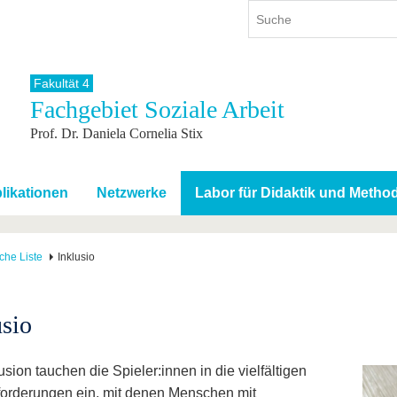
Fakultät 4
Fachgebiet Soziale Arbeit
ium
International
Weiterbildung
Prof. Dr. Daniela Cornelia Stix
ienangebot
Internationales Profil
Weiterbildungsangebot
dem Studium
Aus dem Ausland an die BTU
Wissenschaftliche
Weiterbildung
tudium
Mit der BTU ins Ausland
likationen
Netzwerke
Labor für Didaktik und Metho
Kontakt
 dem Studium
Für internationale
Studierende
Kontakt
che Liste
Inklusio
usio
usion tauchen die Spieler:innen in die vielfältigen
orderungen ein, mit denen Menschen mit