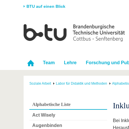
BTU auf einen Blick
Startseite
Universität
Forschung
Stud
Die BTU
Aktuelle Forschung
Stud
Struktur
Forschungsprofil
Vor 
Karriere & Engagement
Förderung
Im S
Team
Lehre
Forschung und Pub
Partnerschaften &
Wissenschaftlicher
Nach
Strukturwandel
Nachwuchs
Soziale Arbeit
Labor für Didaktik und Methoden
Alphabetis
Inkl
Alphabetische Liste
Act Wisely
Bei Inkl
Augenbinden
Herausf