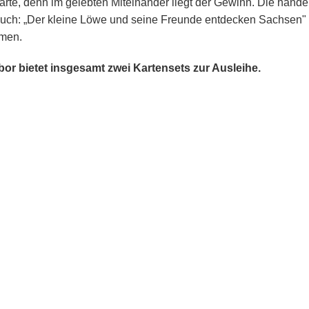
arte, denn im gelebten Miteinander liegt der Gewinn. Die hand
uch: „Der kleine Löwe und seine Freunde entdecken Sachsen"
men.
or bietet insgesamt zwei Kartensets zur Ausleihe.