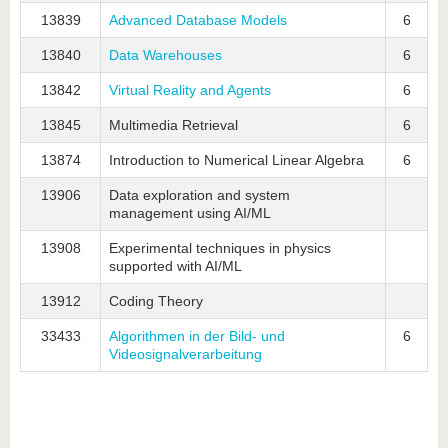
13839
Advanced Database Models
6
13840
Data Warehouses
6
13842
Virtual Reality and Agents
6
13845
Multimedia Retrieval
6
13874
Introduction to Numerical Linear Algebra
6
13906
Data exploration and system
management using AI/ML
13908
Experimental techniques in physics
supported with AI/ML
13912
Coding Theory
33433
Algorithmen in der Bild- und
6
Videosignalverarbeitung