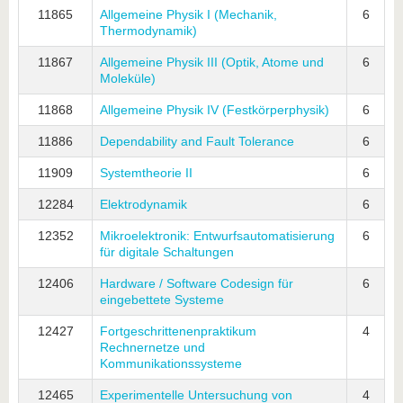
11865
Allgemeine Physik I (Mechanik,
6
Thermodynamik)
11867
Allgemeine Physik III (Optik, Atome und
6
Moleküle)
11868
Allgemeine Physik IV (Festkörperphysik)
6
11886
Dependability and Fault Tolerance
6
11909
Systemtheorie II
6
12284
Elektrodynamik
6
12352
Mikroelektronik: Entwurfsautomatisierung
6
für digitale Schaltungen
12406
Hardware / Software Codesign für
6
eingebettete Systeme
12427
Fortgeschrittenenpraktikum
4
Rechnernetze und
Kommunikationssysteme
12465
Experimentelle Untersuchung von
4