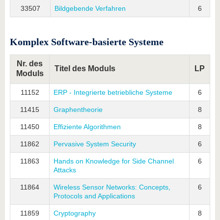
33507
Bildgebende Verfahren
6
Komplex Software-basierte Systeme
Nr. des
Titel des Moduls
LP
Moduls
11152
ERP - Integrierte betriebliche Systeme
6
11415
Graphentheorie
8
11450
Effiziente Algorithmen
8
11862
Pervasive System Security
6
11863
Hands on Knowledge for Side Channel
6
Attacks
11864
Wireless Sensor Networks: Concepts,
6
Protocols and Applications
11859
Cryptography
8