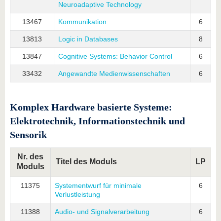
Neuroadaptive Technology
13467
Kommunikation
6
13813
Logic in Databases
8
13847
Cognitive Systems: Behavior Control
6
33432
Angewandte Medienwissenschaften
6
Komplex Hardware basierte Systeme:
Elektrotechnik, Informationstechnik und
Sensorik
Nr. des
Titel des Moduls
LP
Moduls
11375
Systementwurf für minimale
6
Verlustleistung
11388
Audio- und Signalverarbeitung
6