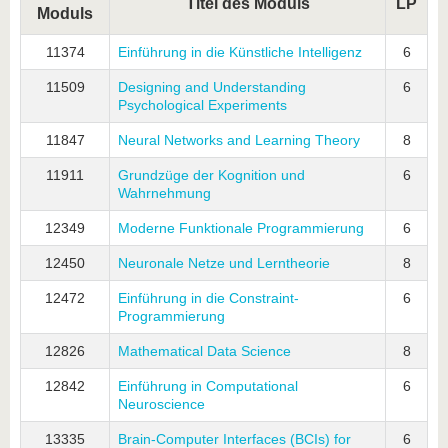
Titel des Moduls
LP
Moduls
11374
Einführung in die Künstliche Intelligenz
6
11509
Designing and Understanding
6
Psychological Experiments
11847
Neural Networks and Learning Theory
8
11911
Grundzüge der Kognition und
6
Wahrnehmung
12349
Moderne Funktionale Programmierung
6
12450
Neuronale Netze und Lerntheorie
8
12472
Einführung in die Constraint-
6
Programmierung
12826
Mathematical Data Science
8
12842
Einführung in Computational
6
Neuroscience
13335
Brain-Computer Interfaces (BCIs) for
6