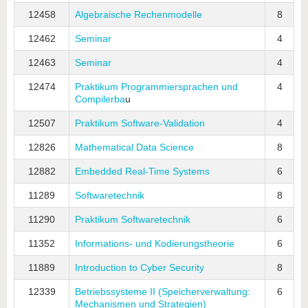
12458
Algebraische Rechenmodelle
8
12462
Seminar
4
12463
Seminar
4
12474
Praktikum Programmiersprachen und
4
Compilerba
u
12507
Praktikum Software-Validation
4
12826
Mathematical Data Science
8
12882
Embedded Real-Time Systems
6
11289
Softwaretechnik
8
11290
Praktikum Softwaretechnik
6
11352
Informations- und Kodierungstheorie
6
11889
Introduction to Cyber Security
8
12339
Betriebssysteme II (Speicherverwaltung:
6
Mechanismen und Strategien)