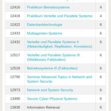
12416
Praktikum Betriebssysteme
4
12418
Praktikum Verteilte und Parallele Systeme
4
12422
Datenbanktechnologie
6
12433
Multiagenten-Systeme
6
12432
Verteilte und Parallele Systeme II
6
(Nebenläufigkeit, Replikation, Konsistenz)
12517
Verteilte und Parallele Systeme III
6
(Middleware Fallstudien)
12518
Betriebssysteme III (Fallstudien)
6
12790
Seminar Advanced Topics in Network and
6
System Security
12973
Network and System Security
6
13490
Secure Cyber-Physical Systems
6
13838
Information Retrieval
6