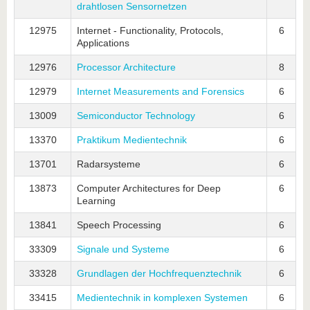
drahtlosen Sensornetzen
12975
Internet - Functionality, Protocols,
6
Applications
12976
Processor Architecture
8
12979
Internet Measurements and Forensics
6
13009
Semiconductor Technology
6
13370
Praktikum Medientechnik
6
13701
Radarsysteme
6
13873
Computer Architectures for Deep
6
Learning
13841
Speech Processing
6
33309
Signale und Systeme
6
33328
Grundlagen der Hochfrequenztechnik
6
33415
Medientechnik in komplexen Systemen
6