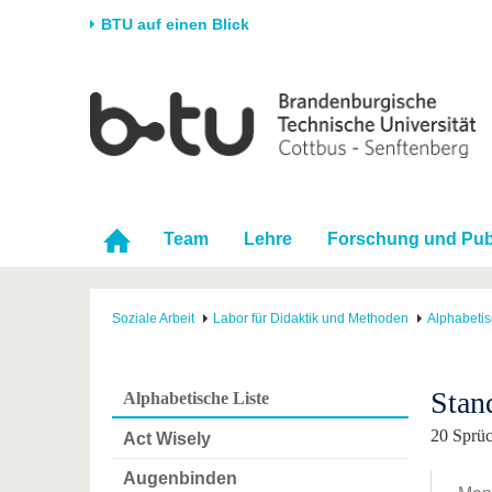
BTU auf einen Blick
Startseite
Universität
Forschung
Stud
Die BTU
Aktuelle Forschung
Stud
Struktur
Forschungsprofil
Vor 
Karriere & Engagement
Förderung
Im S
Team
Lehre
Forschung und Pub
Partnerschaften &
Wissenschaftlicher
Nach
Strukturwandel
Nachwuchs
Soziale Arbeit
Labor für Didaktik und Methoden
Alphabetis
Stan
Alphabetische Liste
20 Sprüc
Act Wisely
Augenbinden