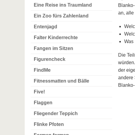
Eine Reise ins Traumland
Blanko-
an, all
Ein Zoo fürs Zahlenland
Welc
Entenjagd
Welc
Falter Kinderrechte
Was 
Fangen im Sitzen
Die Tei
Figurencheck
würden.
FindMe
der eig
andere 
Fitnessmatten und Bälle
Blanko-
Five!
Flaggen
Fliegender Teppich
Flinke Pfoten