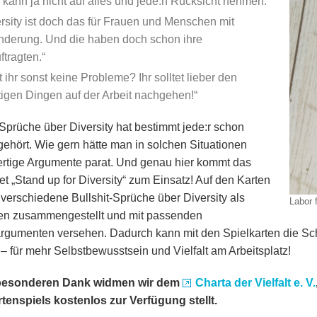
kann ja nicht auf alles und jede:n Rücksicht nehmen.
rsity ist doch das für Frauen und Menschen mit
nderung. Und die haben doch schon ihre
ftragten.
 ihr sonst keine Probleme? Ihr solltet lieber den
tigen Dingen auf der Arbeit nachgehen!
Sprüche über Diversity hat bestimmt jede:r schon
gehört. Wie gern hätte man in solchen Situationen
ertige Argumente parat. Und genau hier kommt das
et „Stand up for Diversity“ zum Einsatz! Auf den Karten
verschiedene Bullshit-Sprüche über Diversity als
Labor 
ten zusammengestellt und mit passenden
gumenten versehen. Dadurch kann mit den Spielkarten die Schlag
– für mehr Selbstbewusstsein und Vielfalt am Arbeitsplatz!
besonderen Dank widmen wir dem
Charta der Vielfalt e. V.
tenspiels kostenlos zur Verfügung stellt.