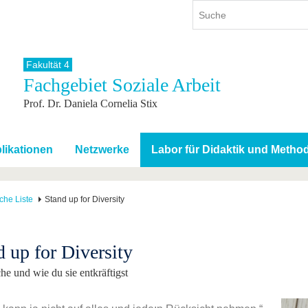
Fakultät 4
Fachgebiet Soziale Arbeit
ium
International
Weiterbildung
Prof. Dr. Daniela Cornelia Stix
ienangebot
Internationales Profil
Weiterbildungsangebot
dem Studium
Aus dem Ausland an die BTU
Wissenschaftliche
Weiterbildung
tudium
Mit der BTU ins Ausland
likationen
Netzwerke
Labor für Didaktik und Metho
Kontakt
 dem Studium
Für internationale
Studierende
Kontakt
che Liste
Stand up for Diversity
d up for Diversity
he und wie du sie entkräftigst