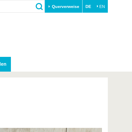
Querverweise
DE
EN
Schließen
Transfer
Unileben
e
Akademische Fachkräfte
Unsere Werte
Wirtschafts- und
Familie & Dual Career
Forschungskooperationen
Sport & Gesundheit
den
Gründen an der BTU
BTU & Region erleben
Innovative Transferprojekte
Lernen Sie uns kennen