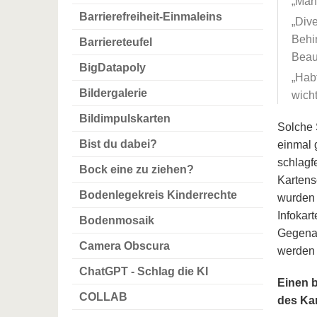
Man 
Barrierefreiheit-Einmaleins
Dive
Behi
Barriereteufel
Beau
BigDatapoly
Habt
Bildergalerie
wich
Bildimpulskarten
Solche 
Bist du dabei?
einmal 
schlagf
Bock eine zu ziehen?
Kartens
Bodenlegekreis Kinderrechte
wurden 
Infokar
Bodenmosaik
Gegenar
Camera Obscura
werden 
ChatGPT - Schlag die KI
Einen 
COLLAB
des Kar