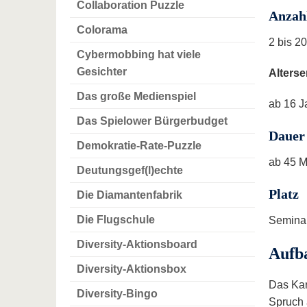
Collaboration Puzzle
Anzah
Colorama
2 bis 20
Cybermobbing hat viele
Gesichter
Alters
Das große Medienspiel
ab 16 J
Das Spielower Bürgerbudget
Dauer
Demokratie-Rate-Puzzle
ab 45 
Deutungsgef(l)echte
Platz
Die Diamantenfabrik
Die Flugschule
Seminar
Diversity-Aktionsboard
Aufb
Diversity-Aktionsbox
Das Kar
Diversity-Bingo
Spruch 