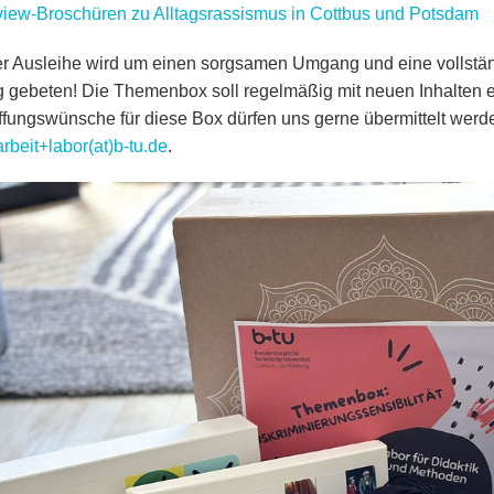
rview-Broschüren zu Alltagsrassismus in Cottbus und Potsdam
er Ausleihe wird um einen sorgsamen Umgang und eine vollst
 gebeten! Die Themenbox soll regelmäßig mit neuen Inhalten e
fungswünsche für diese Box dürfen uns gerne übermittelt werd
rbeit+labor(at)b-tu.de
.