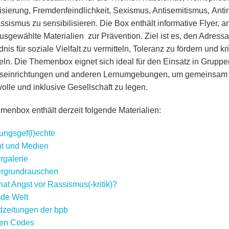
isierung, Fremdenfeindlichkeit, Sexismus, Antisemitismus, Ant
ssismus zu sensibilisieren. Die Box enthält informative Flyer,
usgewählte Materialien zur Prävention. Ziel ist es, den Adressat
nis für soziale Vielfalt zu vermitteln, Toleranz zu fördern und k
eln. Die Themenbox eignet sich ideal für den Einsatz in Grupp
seinrichtungen und anderen Lernumgebungen, um gemeinsam d
volle und inklusive Gesellschaft zu legen.
menbox enthält derzeit folgende Materialien:
ungsgef(l)echte
t und Medien
rgalerie
ergrundrauschen
at Angst vor Rassismus(-kritik)?
de Welt
zeitungen der bpb
en Codes