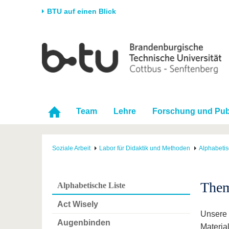
BTU auf einen Blick
Startseite
Universität
Forschung
Stud
Die BTU
Aktuelle Forschung
Stud
Struktur
Forschungsprofil
Vor 
Karriere & Engagement
Förderung
Im S
Team
Lehre
Forschung und Pub
Partnerschaften &
Wissenschaftlicher
Nach
Strukturwandel
Nachwuchs
Soziale Arbeit
Labor für Didaktik und Methoden
Alphabetis
Them
Alphabetische Liste
Act Wisely
Unsere 
Augenbinden
Materia