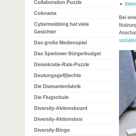
Collaboration Puzzle
Inte
Colorama
Bei ein
Cybermobbing hat viele
Nutzung
Gesichter
Anschaf
sozialea
Das große Medienspiel
Das Spielower Bürgerbudget
Demokratie-Rate-Puzzle
Deutungsgef(l)echte
Die Diamantenfabrik
Die Flugschule
Diversity-Aktionsboard
Diversity-Aktionsbox
Diversity-Bingo